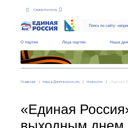
Севастополь
О партии
Лица партии
Наша дея
Местные общественные приемные Партии
Руководитель Региональной обще
Народная программа «Единой России»
Главная
Наша Деятельность
Новости
«Единая 
«Единая Россия
выходным днем 