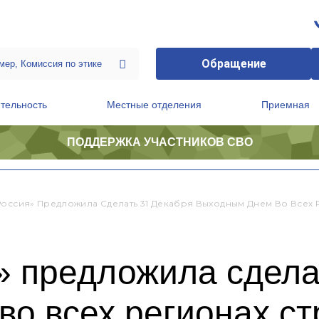
Обращение
тельность
Местные отделения
Приемная
ПОДДЕРЖКА УЧАСТНИКОВ СВО
ственной приемной Председателя Партии
Президиум регионального политического совета
Россия» Предложила Сделать 31 Декабря Выходным Днем Во Всех 
» предложила сдела
во всех регионах с