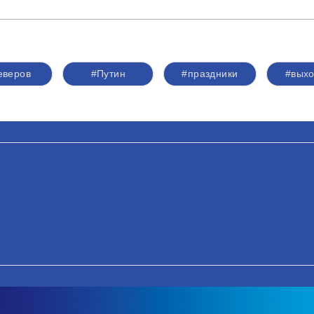
еверов
#Путин
#праздники
#вых