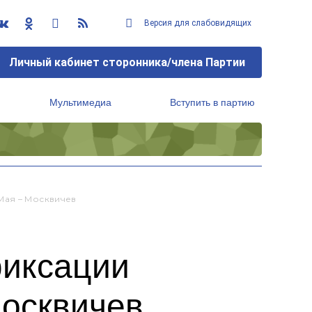
Версия для слабовидящих
Личный кабинет сторонника/члена Партии
Мультимедиа
Вступить в партию
Региональный исполнительный комитет
Мая – Москвичев
фиксации
Москвичев