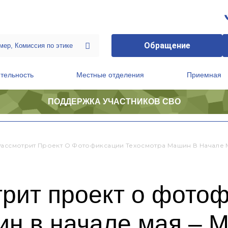
Обращение
тельность
Местные отделения
Приемная
ПОДДЕРЖКА УЧАСТНИКОВ СВО
ственной приемной Председателя Партии
Президиум регионального политического совета
Рассмотрит Проект О Фотофиксации Техосмотра Машин В Начале 
трит проект о фото
ин в начале мая – 