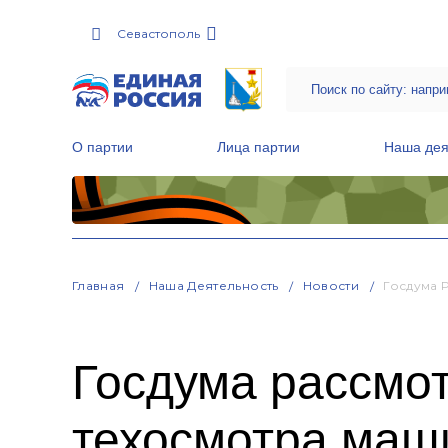
Севастополь
О партии
Лица партии
Наша дея
Местные общественные приемные Партии
Руководитель Региональной обще
Народная программа «Единой России»
Главная
Наша Деятельность
Новости
Госдума 
Госдума рассмо
техосмотра маш