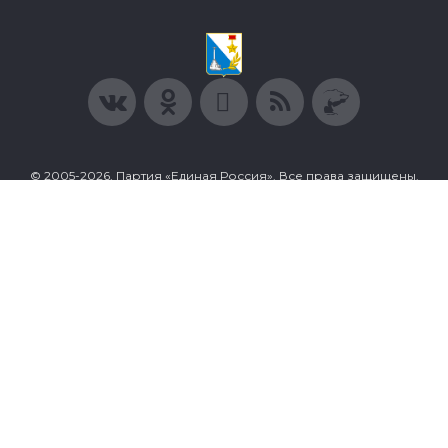
© 2005-2026, Партия «Единая Россия». Все права защищены.
При полном или частичном использовании материалов
ссылка на ресурс обязательна.
Пользовательское соглашение
Политика конфиденциальности
Политика в отношении обработки персональных данных
Согласие на обработку персональных данных
Сделано в Extyl