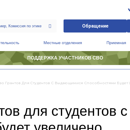
Обращение
тельность
Местные отделения
Приемная
ПОДДЕРЖКА УЧАСТНИКОВ СВО
ственной приемной Председателя Партии
Президиум регионального политического совета
во Грантов Для Студентов С Выдающимися Способностями Будет
нтов для студентов
будет увеличено