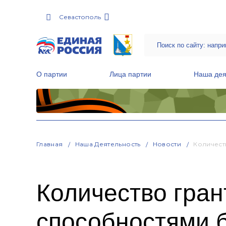
Севастополь
О партии
Лица партии
Наша дея
Местные общественные приемные Партии
Руководитель Региональной обще
Народная программа «Единой России»
Главная
Наша Деятельность
Новости
Количест
Количество гра
способностями 