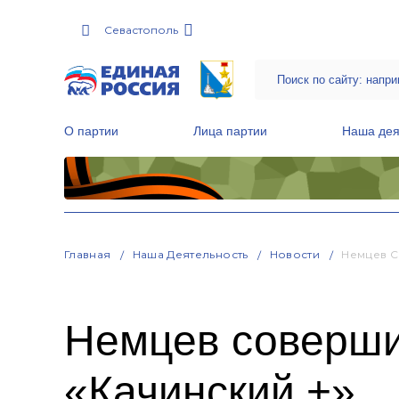
Севастополь
О партии
Лица партии
Наша дея
Местные общественные приемные Партии
Руководитель Региональной обще
Народная программа «Единой России»
Главная
Наша Деятельность
Новости
Немцев С
Немцев соверши
«Качинский +»