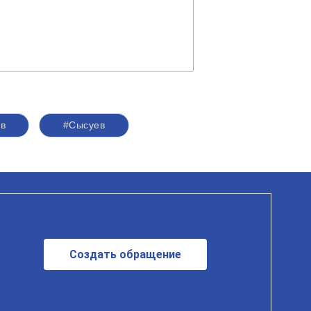
в
#Сысуев
Создать обращение