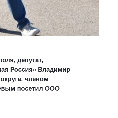
оля, депутат,
ная Россия» Владимир
округа, членом
уевым посетил ООО