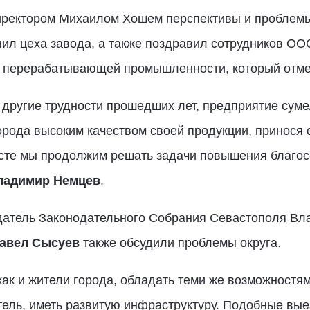
иректором Михаилом Хошем перспективы и проблемы
ил цеха завода, а также поздравил сотрудников ОО
 и перерабатывающей промышленности, который отме
и другие трудности прошедших лет, предприятие суме
рода высоким качеством своей продукции, принося с
сте мы продолжим решать задачи повышения благосо
ладимир Немцев
.
датель Законодательного Собрания Севастополя Вл
авел Сысуев
также обсудили проблемы округа.
, как и жители города, обладать теми же возможност
итель, иметь развитую инфраструктуру. Подобные в