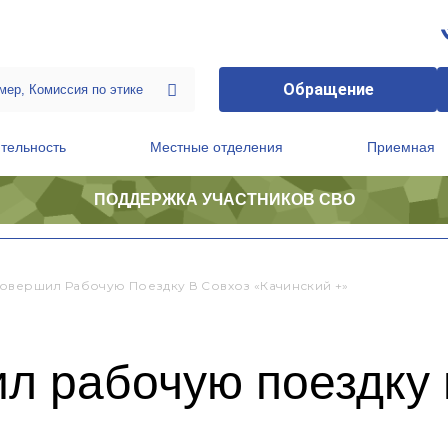
Обращение
тельность
Местные отделения
Приемная
ПОДДЕРЖКА УЧАСТНИКОВ СВО
ственной приемной Председателя Партии
Президиум регионального политического совета
овершил Рабочую Поездку В Совхоз «Качинский +»
л рабочую поездку 