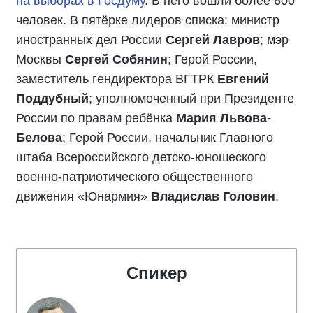
на выборах в Госдуму
. В него вошли более 600
человек. В пятёрке лидеров списка: министр
иностранных дел России
Сергей Лавров
; мэр
Москвы
Сергей Собянин
; Герой России,
заместитель гендиректора ВГТРК
Евгений
Поддубный
; уполномоченный при Президенте
России по правам ребёнка
Мария Львова-
Белова
; Герой России, начальник Главного
штаба Всероссийского детско-юношеского
военно-патриотического общественного
движения «Юнармия»
Владислав Головин
.
Спикер