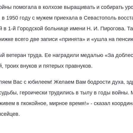
ойны помогала в колхозе выращивать и собирать ур
 в 1950 году с мужем приехала в Севастополь восст
й в 1-й Городской больнице имени Н. И. Пирогова. 
книжке всего две записи «принята» и «ушла на пенси
й ветеран труда. Ее наградили медалью «За доблес
, троих внуков и пятерых правнуков.
ляем Вас с юбилеем! Желаем Вам бодрости духа, зд
удьбы, героически трудились в тылу в годы войны. 
о живем в пкокойное, мирное время!» - сказал коорди
сейцев.