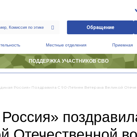
Обращение
тельность
Местные отделения
Приемная
ПОДДЕРЖКА УЧАСТНИКОВ СВО
ственной приемной Председателя Партии
Президиум регионального политического совета
Единая Россия» Поздравила С 90-Летием Ветерана Великой Отече
Россия» поздравил
ой Отечественной в