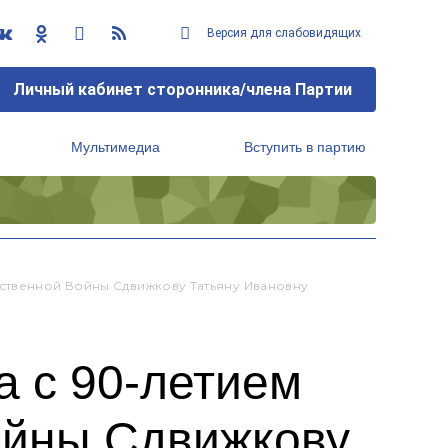
Версия для слабовидящих
Личный кабинет сторонника/члена Партии
Мультимедиа
Вступить в партию
Региональный исполнительный комитет
ственной Войны Сдвижкову Татьяну Ивановну
а с 90-летием
ойны Сдвижкову