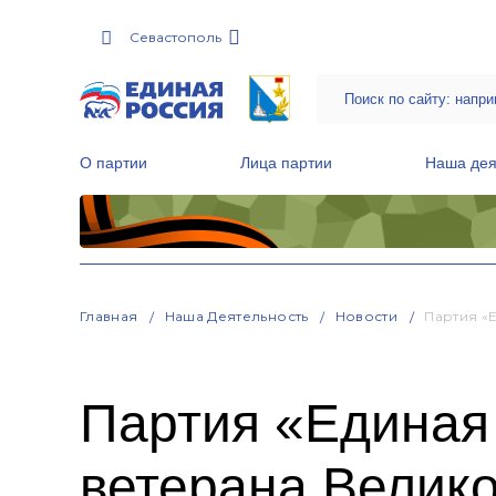
Севастополь
О партии
Лица партии
Наша дея
Местные общественные приемные Партии
Руководитель Региональной обще
Народная программа «Единой России»
Главная
Наша Деятельность
Новости
Партия «
Партия «Единая 
ветерана Велик