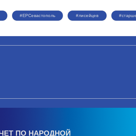
#ЕРСевастополь
#лисейцев
#старш
ЧЕТ ПО НАРОДНОЙ