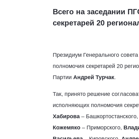
Всего на заседании П
секретарей 20 регион
Президиум Генерального совета
полномочия секретарей 20 регио
Партии
Андрей Турчак
.
Так, принято решение согласов
исполняющих полномочия секре
Хабирова
– Башкортостанского
Кожемяко
– Приморского,
Влад
Васильева
– Кировского,
Андре