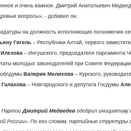
венное и очень важное. Дмитрий Анатольевич Медве
дровые вопросы», - добавил он.
дидатуры на должность исполняющих полномочия се
ьяну Гигель
– Республики Алтай, первого заместит
 Илезова
– Ингушского, председателя парламента Ч
алаты молодых законодателей при Совете Федераци
й облдумы
Валерия Мелихова
– Курского, руководит
 Галахова
– Новгородского и депутата Госдумы
Але
ь Партии
Дмитрий Медведев
одобрил инициативу 
ой России». По его словам, партийные структуры 