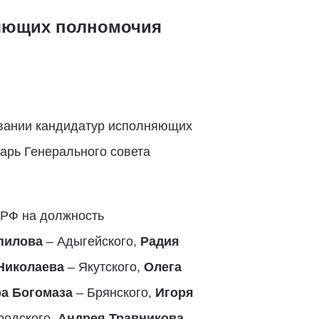
няющих полномочия
овании кандидатур исполняющих
арь Генерального совета
 РФ на должность
пилова
– Адыгейского,
Радия
Николаева
– Якутского,
Олега
ра Богомаза
– Брянского,
Игоря
родского,
Андрея Травникова
–