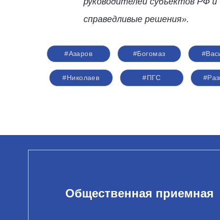
руководителей субъектов РФ 
справедливые решения».
#Азаров
#Богомаз
#Вас
#Николаев
#ПГС
#Раз
Общественная приемная