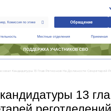
Обращение
тельность
Местные отделения
Приемная
ПОДДЕРЖКА УЧАСТНИКОВ СВО
ственной приемной Председателя Партии
Президиум регионального политического совета
асовал Кандидатуры 13 Глав Регионов На Должности Секретарей 
кандидатуры 13 гла
тарей реготделени