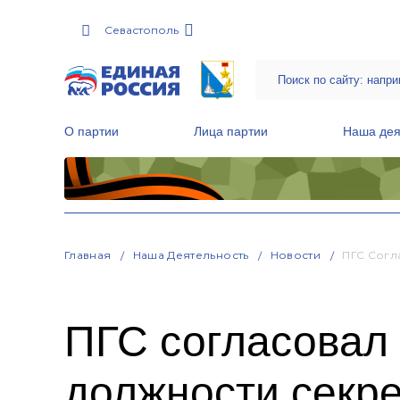
Севастополь
О партии
Лица партии
Наша дея
Местные общественные приемные Партии
Руководитель Региональной обще
Народная программа «Единой России»
Главная
Наша Деятельность
Новости
ПГС Согл
ПГС согласовал 
должности секре