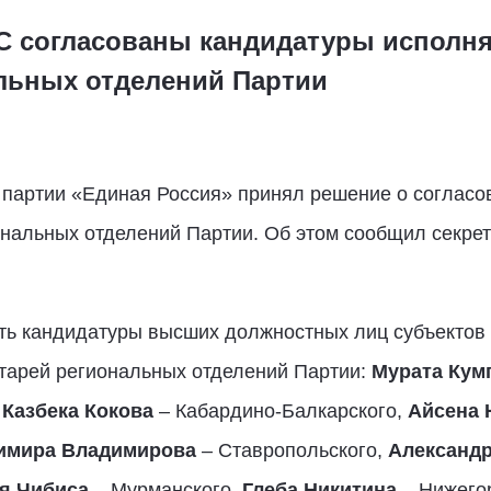
ГС согласованы кандидатуры испол
альных отделений Партии
 партии «Единая Россия» принял решение о соглас
нальных отделений Партии. Об этом сообщил секрет
ать кандидатуры высших должностных лиц субъектов
тарей региональных отделений Партии:
Мурата Кум
,
Казбека Кокова
– Кабардино-Балкарского,
Айсена 
имира Владимирова
– Ставропольского,
Александ
я Чибиса
– Мурманского,
Глеба Никитина
– Нижего