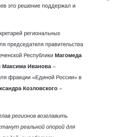
дев это решение поддержал и
кретарей региональных
еля председателя правительства
еченской Республики
Магомеда
и
Максима Иванова
–
еля фракции «Единой России» в
ксандра Козловского
–
глав регионов возглавить
станут реальной опорой для