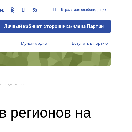
Версия для слабовидящих
Личный кабинет сторонника/члена Партии
Мультимедиа
Вступить в партию
Региональный исполнительный комитет
Реготделений
в регионов на
й