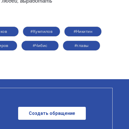
и людей, выработать
оков
#Кумпилов
#Никитин
иров
#Чибис
#главы
Создать обращение