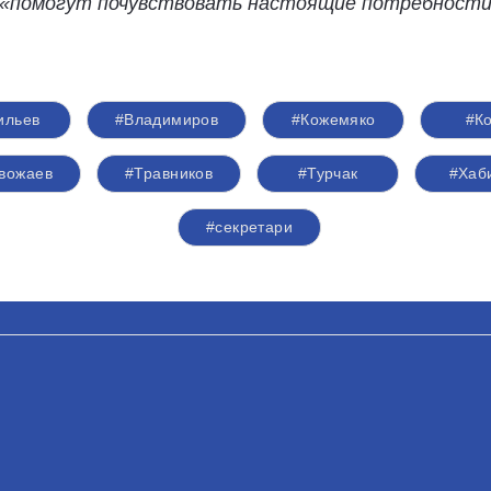
и «помогут почувствовать настоящие потребност
ильев
#Владимиров
#Кожемяко
#К
вожаев
#Травников
#Турчак
#Хаб
#секретари