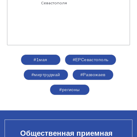
Севастополя
#1мая
#ЕРСевастополь
#миртрудмай
#Развожаев
#регионы
Общественная приемная