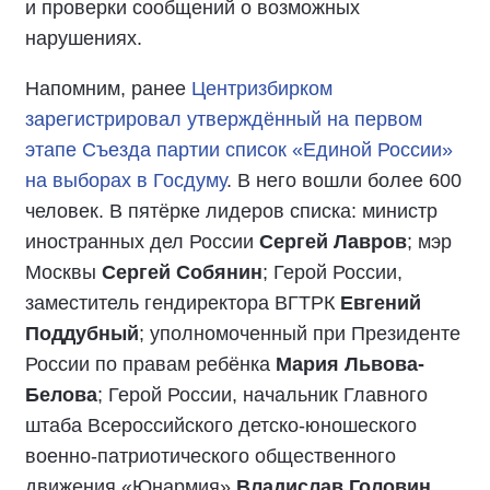
и проверки сообщений о возможных
нарушениях.
Напомним, ранее
Центризбирком
зарегистрировал утверждённый на первом
этапе Съезда партии список «Единой России»
на выборах в Госдуму
. В него вошли более 600
человек. В пятёрке лидеров списка: министр
иностранных дел России
Сергей Лавров
; мэр
Москвы
Сергей Собянин
; Герой России,
заместитель гендиректора ВГТРК
Евгений
Поддубный
; уполномоченный при Президенте
России по правам ребёнка
Мария Львова-
Белова
; Герой России, начальник Главного
штаба Всероссийского детско-юношеского
военно-патриотического общественного
движения «Юнармия»
Владислав Головин
.