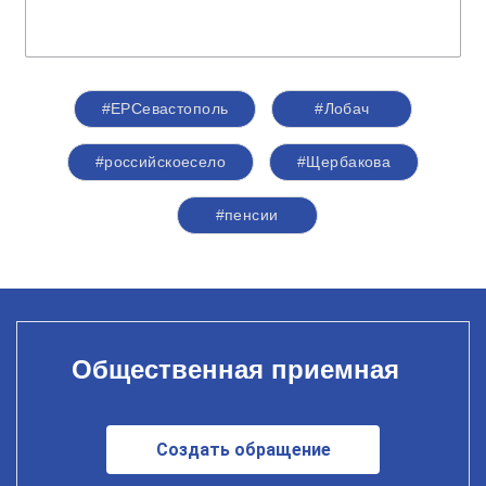
#ЕРСевастополь
#Лобач
#российскоесело
#Щербакова
#пенсии
Общественная приемная
Создать обращение