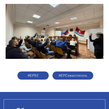
#ЕР92
#ЕРСевастополь