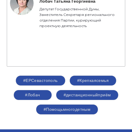
Лобач Татьяна Георгиевна
Депутат Государственной Думы,
Заместитель Секретаря регионального
отделения Партии, курирующий
проектную деятельность
#ЕРСевастополь
#Крепкаясемья
#Лобач
#дистанционныйприём
#Помощьмногодетным