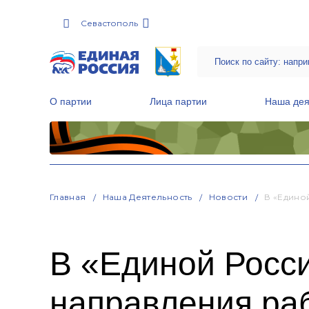
Севастополь
О партии
Лица партии
Наша дея
Местные общественные приемные Партии
Руководитель Региональной обще
Народная программа «Единой России»
Главная
Наша Деятельность
Новости
В «Едино
В «Единой Росс
направления ра