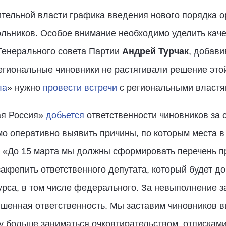
тельной власти графика введения нового порядка о
ольников. Особое внимание необходимо уделить кач
 Генерального совета Партии
Андрей Турчак
, добави
егиональные чиновники не растягивали решение этой
ла
» нужно
провести встречи
с региональными властя
ая Россия»
добьется
ответственности чиновников за 
мо оперативно выявить причины, по которым места в
. «До 15 марта мы должны сформировать перечень п
 закрепить ответственного депутата, который будет 
рса, в том числе федерального. За невыполнение з
шенная ответственность. Мы заставим чиновников 
у больше заниматься очковтирательством, отписками