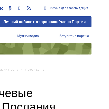
Версия для слабовидящих
Личный кабинет сторонника/члена Партии
Мультимедиа
Вступить в партию
Региональный исполнительный комитет
ации Послания Президента
ючевые
 Послания