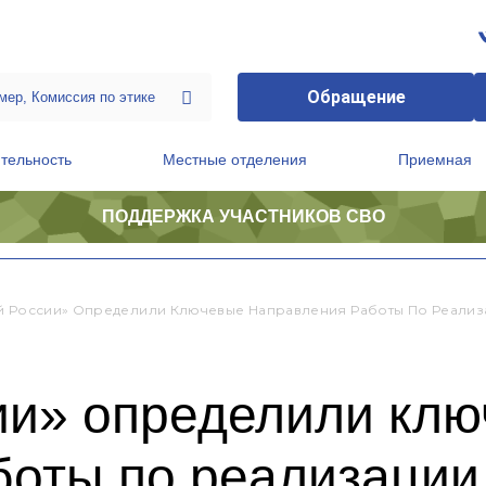
Обращение
тельность
Местные отделения
Приемная
ПОДДЕРЖКА УЧАСТНИКОВ СВО
ственной приемной Председателя Партии
Президиум регионального политического совета
й России» Определили Ключевые Направления Работы По Реализ
ии» определили кл
боты по реализации