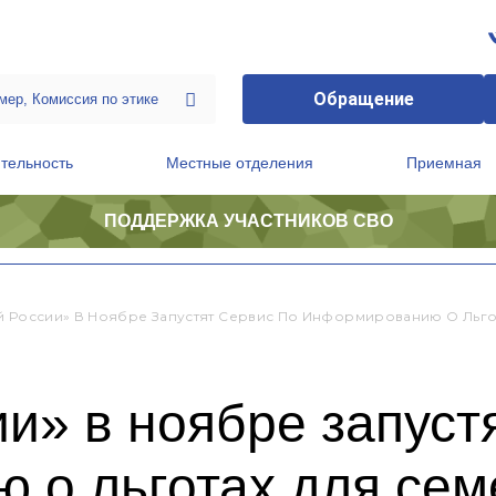
Обращение
тельность
Местные отделения
Приемная
ПОДДЕРЖКА УЧАСТНИКОВ СВО
ственной приемной Председателя Партии
Президиум регионального политического совета
й России» В Ноябре Запустят Сервис По Информированию О Льго
и» в ноябре запуст
 о льготах для сем