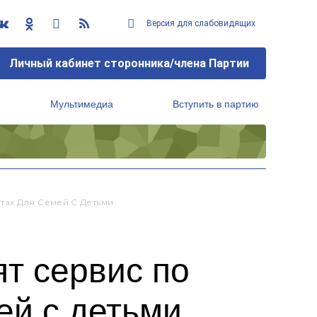
Версия для слабовидящих
Личный кабинет сторонника/члена Партии
Мультимедиа
Вступить в партию
Региональный исполнительный комитет
тах Для Семей С Детьми
ят сервис по
ей с детьми