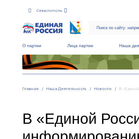
Севастополь
О партии
Лица партии
Наша дея
Местные общественные приемные Партии
Руководитель Региональной обще
Народная программа «Единой России»
Главная
Наша Деятельность
Новости
В «Едино
В «Единой Росси
информированию