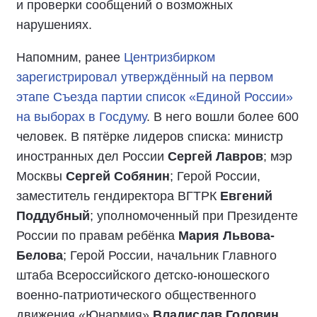
и проверки сообщений о возможных
нарушениях.
Напомним, ранее
Центризбирком
зарегистрировал утверждённый на первом
этапе Съезда партии список «Единой России»
на выборах в Госдуму
. В него вошли более 600
человек. В пятёрке лидеров списка: министр
иностранных дел России
Сергей Лавров
; мэр
Москвы
Сергей Собянин
; Герой России,
заместитель гендиректора ВГТРК
Евгений
Поддубный
; уполномоченный при Президенте
России по правам ребёнка
Мария Львова-
Белова
; Герой России, начальник Главного
штаба Всероссийского детско-юношеского
военно-патриотического общественного
движения «Юнармия»
Владислав Головин
.