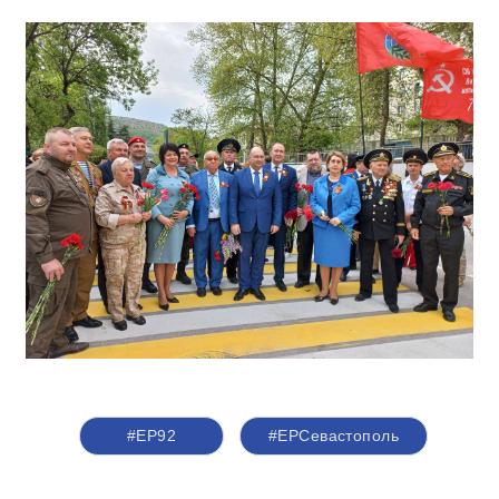
#ЕР92
#ЕРСевастополь