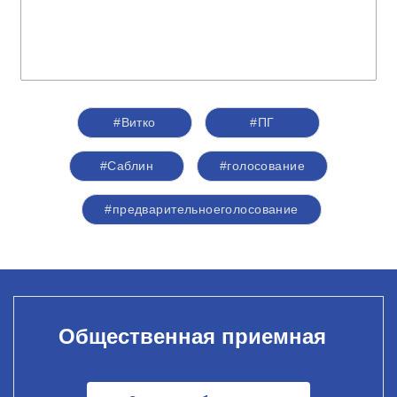
#Витко
#ПГ
#Саблин
#голосование
#предварительноеголосование
Общественная приемная