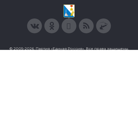
© 2005-2026, Партия «Единая Россия». Все права защищены.
При полном или частичном использовании материалов
ссылка на ресурс обязательна.
Пользовательское соглашение
Политика конфиденциальности
Политика в отношении обработки персональных данных
Согласие на обработку персональных данных
Сделано в Extyl