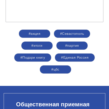
#акция
#Севастополь
#итоги
#партия
#Подари книгу
#Единая Россия
#цбс
Общественная приемная