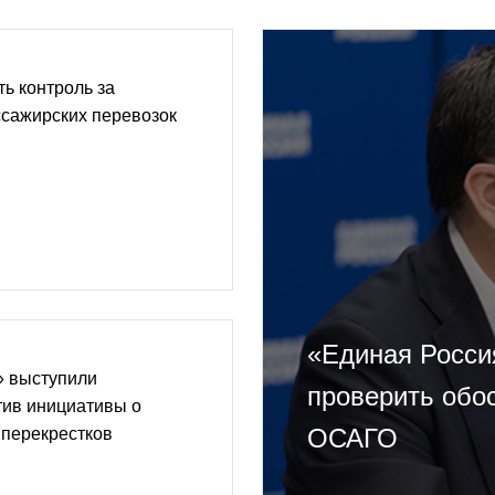
ь контроль за
ссажирских перевозок
«Единая Росси
» выступили
проверить обо
тив инициативы о
ОСАГО
 перекрестков