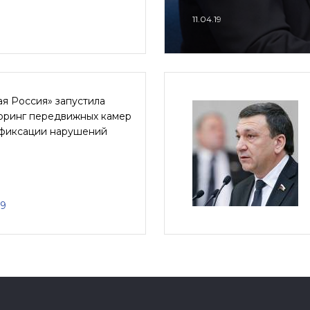
11.04.19
я Россия» запустила
оринг передвижных камер
фиксации нарушений
19