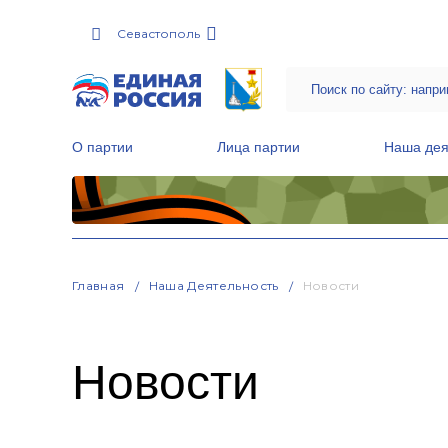
Севастополь
О партии
Лица партии
Наша дея
Местные общественные приемные Партии
Руководитель Региональной обще
Народная программа «Единой России»
Главная
Наша Деятельность
Новости
Новости