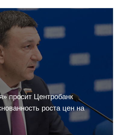
я» просит Центробанк
снованность роста цен на