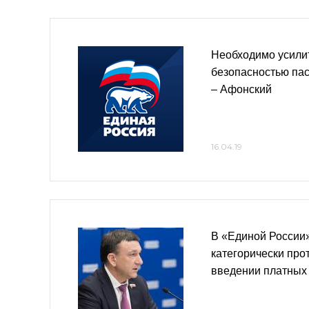
Необходимо усилит
безопасностью па
– Афонский
16.04.19
В «Единой России
категорически про
введении платных