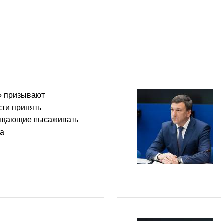
» призывают
сти принять
ещающие высаживать
та