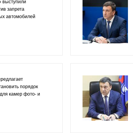
» выступили
тив запрета
рых автомобилей
предлагает
тановить порядок
для камер фото- и