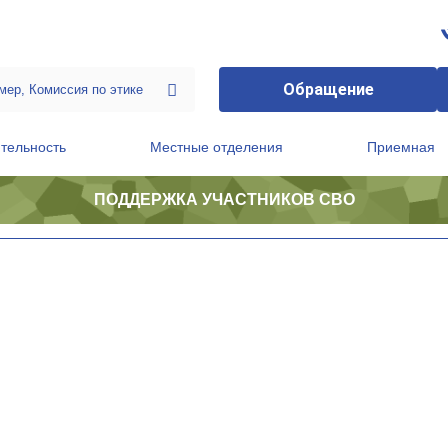
Обращение
тельность
Местные отделения
Приемная
ПОДДЕРЖКА УЧАСТНИКОВ СВО
ственной приемной Председателя Партии
Президиум регионального политического совета