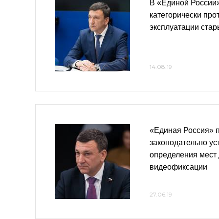
В «Единой России
категорически про
эксплуатации ста
14.08.19
«Единая Россия» 
законодательно ус
определения мест 
видеофиксации
27.06.19