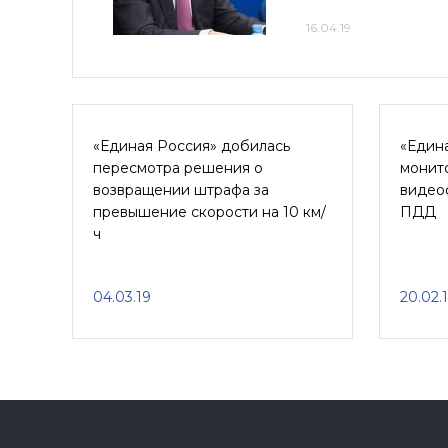
16.04.19
«Единая Россия» добилась
«Едина
пересмотра решения о
монит
возвращении штрафа за
видео
превышение скорости на 10 км/
ПДД
ч
04.03.19
20.02.