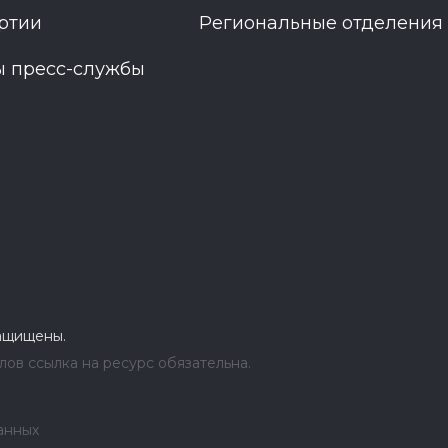
ртии
Региональные отделения
ы пресс-службы
защищены.
ов ссылка на ресурс обязательна.
анных