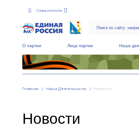
Севастополь
О партии
Лица партии
Наша дея
Местные общественные приемные Партии
Руководитель Региональной обще
Народная программа «Единой России»
Главная
Наша Деятельность
Новости
Новости