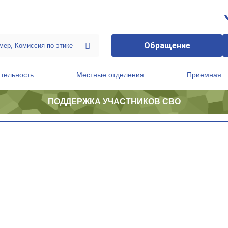
Обращение
тельность
Местные отделения
Приемная
ПОДДЕРЖКА УЧАСТНИКОВ СВО
ственной приемной Председателя Партии
Президиум регионального политического совета