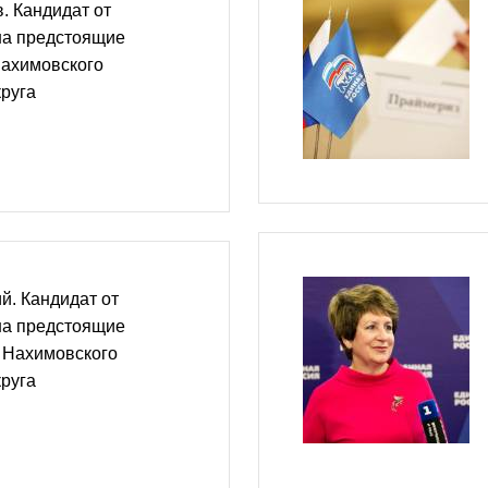
. Кандидат от
на предстоящие
ахимовского
руга
й. Кандидат от
на предстоящие
 Нахимовского
руга