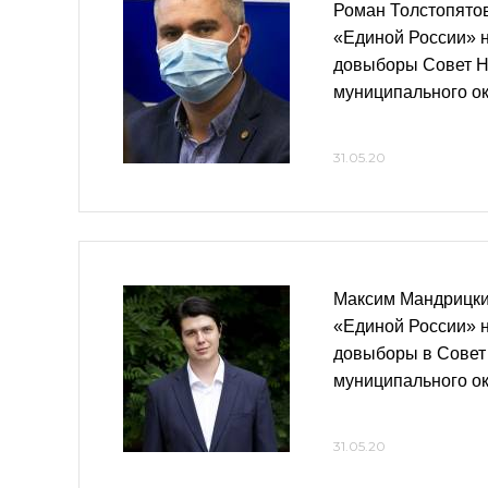
Роман Толстопятов
«Единой России» 
довыборы Совет Н
муниципального ок
31.05.20
Максим Мандрицки
«Единой России» 
довыборы в Совет
муниципального ок
31.05.20