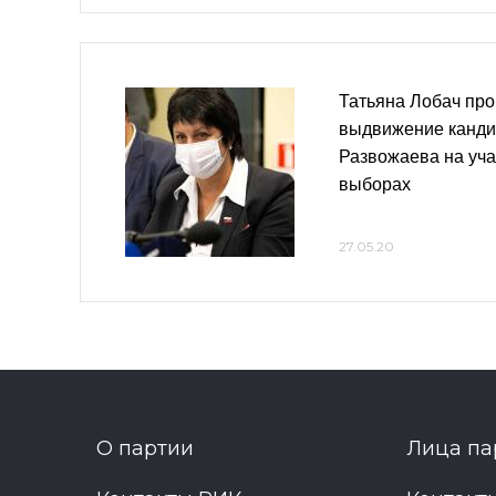
Татьяна Лобач пр
выдвижение канди
Развожаева на уча
выборах
27.05.20
О партии
Лица па