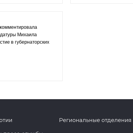
окомментировала
датуры Михаила
стие в губернаторских
ртии
Региональные отделения