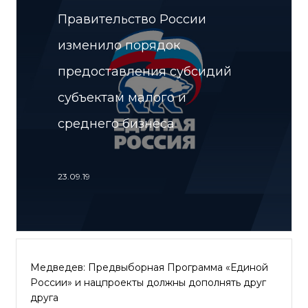
Правительство России
изменило порядок
предоставления субсидий
субъектам малого и
среднего бизнеса
23.09.19
Медведев: Предвыборная Программа «Единой
России» и нацпроекты должны дополнять друг
друга