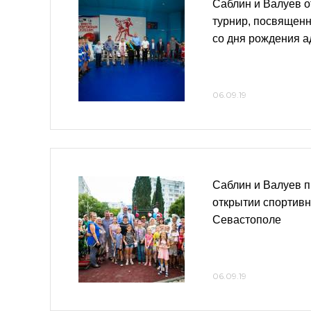
Саблин и Валуев о
турнир, посвящен
со дня рождения а
06.09.19
Саблин и Валуев п
открытии спортив
Севастополе
06.09.19