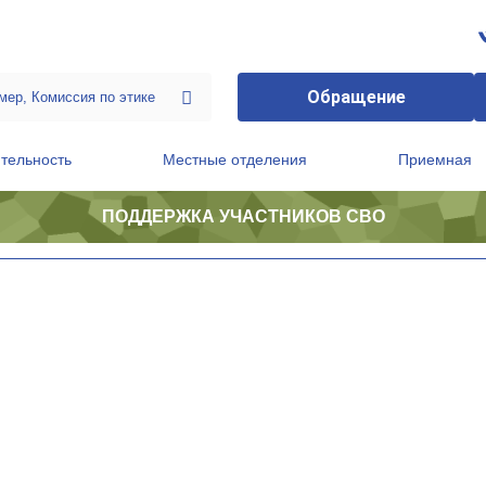
Обращение
тельность
Местные отделения
Приемная
ПОДДЕРЖКА УЧАСТНИКОВ СВО
ственной приемной Председателя Партии
Президиум регионального политического совета