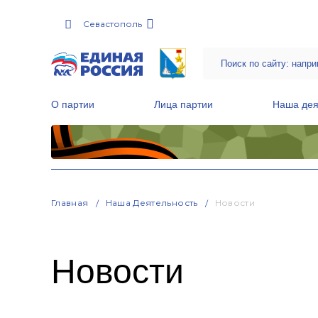
Севастополь
О партии
Лица партии
Наша дея
Местные общественные приемные Партии
Руководитель Региональной обще
Народная программа «Единой России»
Главная
Наша Деятельность
Новости
Новости