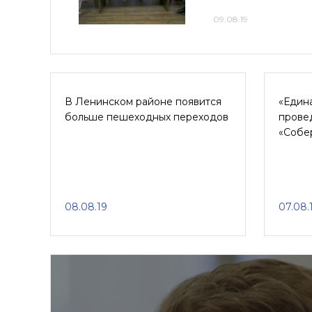
09.08.19
В Ленинском районе появится
«Едина
больше пешеходных переходов
прове
«Собе
08.08.19
07.08.