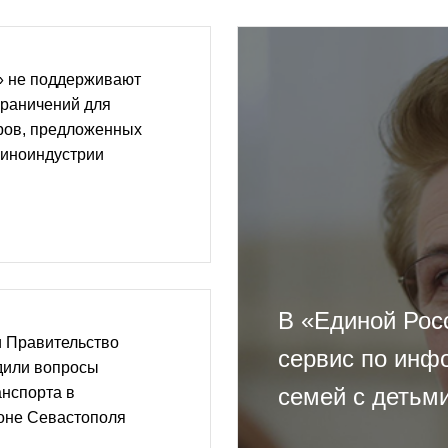
» не поддерживают
граничений для
ров, предложенных
киноиндустрии
В «Единой Росс
и Правительство
сервис по инф
дили вопросы
семей с детьм
нспорта в
оне Севастополя