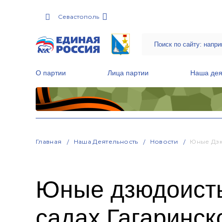
Севастополь
О партии
Лица партии
Наша дея
Местные общественные приемные Партии
Руководитель Региональной обще
Народная программа «Единой России»
Главная
Наша Деятельность
Новости
Юные Дзю
Юные дзюдоисты
садах Гагаринск