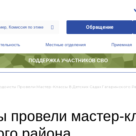
Обращение
тельность
Местные отделения
Приемная
ПОДДЕРЖКА УЧАСТНИКОВ СВО
ственной приемной Председателя Партии
Президиум регионального политического совета
доисты Провели Мастер-Классы В Детских Садах Гагаринского Р
 провели мастер-кл
ого района