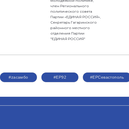
молодежной политике,
член Регионального
политического совета
Партии «ЕДИНАЯ РОССИЯ»,
Секретарь Гагаринского
районного местного
отделения Партии
"ЕДИНАЯ РОССИЯ"
#zасамбо
#ЕР92
#ЕРСевастополь